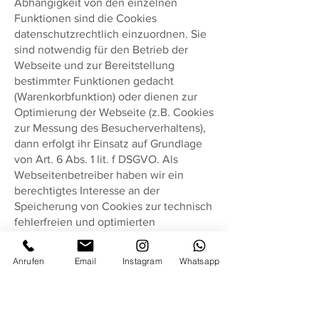
Abhängigkeit von den einzelnen
Funktionen sind die Cookies
datenschutzrechtlich einzuordnen. Sie
sind notwendig für den Betrieb der
Webseite und zur Bereitstellung
bestimmter Funktionen gedacht
(Warenkorbfunktion) oder dienen zur
Optimierung der Webseite (z.B. Cookies
zur Messung des Besucherverhaltens),
dann erfolgt ihr Einsatz auf Grundlage
von Art. 6 Abs. 1 lit. f DSGVO. Als
Webseitenbetreiber haben wir ein
berechtigtes Interesse an der
Speicherung von Cookies zur technisch
fehlerfreien und optimierten
Bereitstellung unserer Dienste. In allen
anderen Fällen erfolgt die Speicherung
Anrufen
Email
Instagram
Whatsapp
von Cookies nur nach Ihrer
ausdrücklichen Einwilligung (Art. 6 Abs.
1 lit. a DSGVO und § 25 Abs. 1 TTDSG).
Soweit Cookies von Drittunternehmen