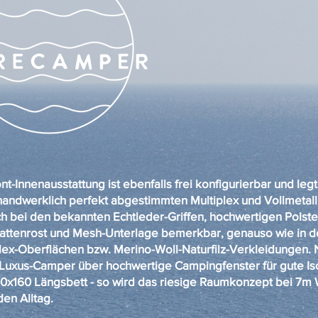
t-Innenausstattung ist ebenfalls frei konfigurierbar und leg
andwerklich perfekt abgestimmten Multiplex und Vollmetall
uch bei den bekannten Echtleder-Griffen, hochwertigen Polst
Lattenrost und Mesh-Unterlage bemerkbar, genauso wie in 
plex-Oberflächen bzw. Merino-Woll-Naturfilz-Verkleidungen.
 Luxus-Camper über hochwertige Campingfenster für gute Is
00x160 Längsbett - so wird das riesige Raumkonzept bei 7
den Alltag.