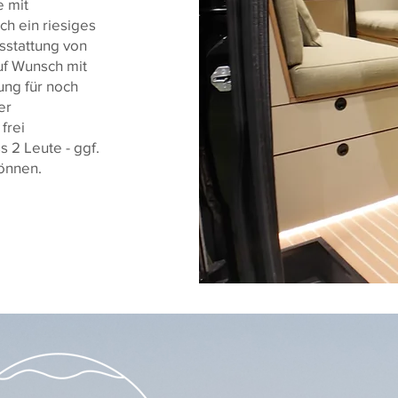
e mit
h ein riesiges
sstattung von
uf Wunsch mit
ung für noch
er
frei
s 2 Leute - ggf.
önnen.