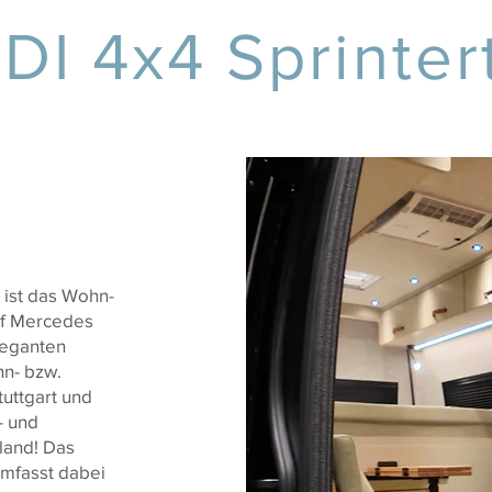
DI 4x4 Sprinte
 ist das Wohn-
uf Mercedes
leganten
hn- bzw.
tuttgart und
- und
land! Das
mfasst dabei